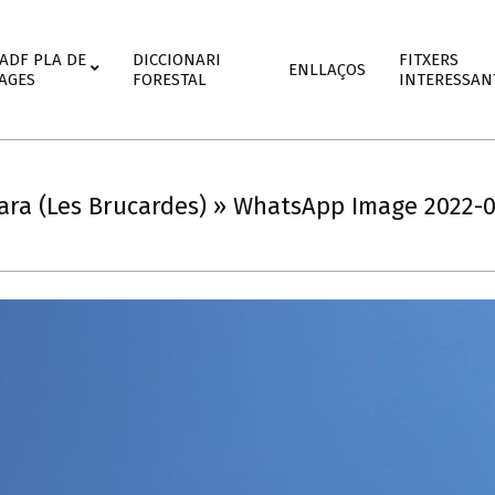
mary
’ADF PLA DE
DICCIONARI
FITXERS
ENLLAÇOS
igation
AGES
FORESTAL
INTERESSAN
nu
ara (Les Brucardes) »
WhatsApp Image 2022-07