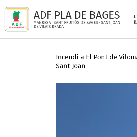
Skip
to
ADF PLA DE BAGES
Pri
L
content
Nav
B
MANRESA · SANT FRUITÓS DE BAGES · SANT JOAN
DE VILATORRADA
Me
Incendi a El Pont de Vilom
Sant Joan