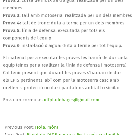
Prova 2:
cursa de motxilla d’aigua: realitzada per un dels
membres
Prova 3:
tall amb motoserra: realitzada per un dels membres
Prova 4:
tall de tronc: duta a terme per un dels membres
Prova 5:
línia de defensa: executada per
tots els
components
de l’equip
Prova 6
: instal·lació d’aigua: duta a terme per tot l’equip.
El material per a executar les proves les haurà de dur cada
equip (eines per a realitzar la línia de defensa i motoserra).
Cal tenir present que durant les proves s’hauran de dur
els
EPIS
pertinents, així com per la motoserra casc amb
orelleres, protecció ocular i pantalons
anti
tall o similar.
Envia un correu a:
adfpladebages@gmail.com
2018-
03-
Previous Post:
Hola, món!
24
Next Post:
El got de l’ADF, per una Festa més sostenible